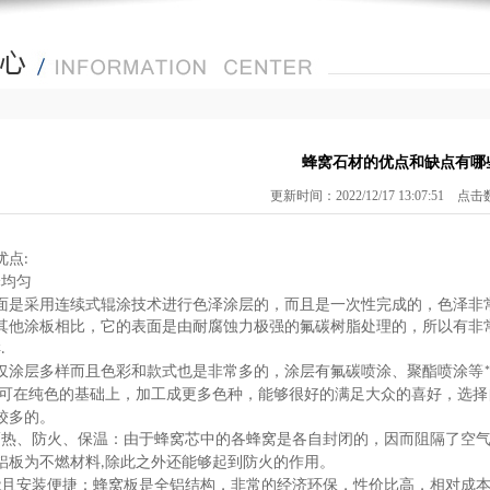
蜂窝石材的优点和缺点有哪
更新时间：2022/12/17 13:07:51 点
优点
:
泽均匀
面是采用连续式辊涂技术进行色泽涂层的，而且是一次性完成的，色泽非
其他涂板相比，它的表面是由耐腐蚀力极强的氟碳树脂处理的，所以有非
样
.
仅涂层多样而且色彩和款式也是非常多的，涂层有氟碳喷涂、聚酯喷涂等
可在纯色的基础上，加工成更多色种，能够很好的满足大众的喜好，选择
较多的。
隔热、防火、保温
：
由于蜂窝芯中的各蜂窝是各自封闭的，因而阻隔了空
铝板为不燃材料
除此之外还能够起到防火的作用。
,
能且安装便捷
：
蜂窝板是全铝结构，非常的经济环保，性价比高，相对成