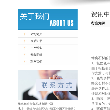
行业知识
公司简介
资质证书
生产设备
安装图纸
蜂窝石材的
联系我们
、板面色
1
由于铝板表
匀光滑，与
、色彩多
2
蜂窝石材不
颜色选择
上
.
还是相对比
、隔音、
3
常明显的，
无锡高科超薄石材有限公司
地址：无锡市锡山区锡北镇工业园区泾华路9
、环保节
4